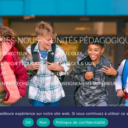
MES-NOUS ?
UNITÉS PÉDAGOGIQ
U DIRECTEUR
LES ÉCOLES
 & PROJET ÉDUCATIF
COLLÈGES & ULIS
LE
LYCÉE
’EN FAIT ÉCHO
ENSEIGNEMENT SUPÉRIEUR
copyright 
eilleure expérience sur notre site web. Si vous continuez à utiliser ce
OK
Non
Politique de confidentialité