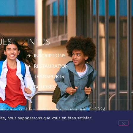
UES
INFOS
INSCRIPTIONS
RESTAURATION
TRANSPORTS
BOURSES
ensemle scolaire saint-louis sainte-marie © 2024
 site, nous supposerons que vous en êtes satisfait.