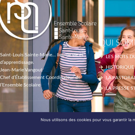
QUI SOM
Saint-Louis Sainte-Marie… lieu de vie et
LES MOTS D
d’apprentissage.
HISTORIQUE
Jean-Marie Vangout
Chef d’Établissement Coordinateur de
LA PASTORA
l’Ensemble Scolaire
LA PRESSE S
Nous utilisons des cookies pour vous garantir la m